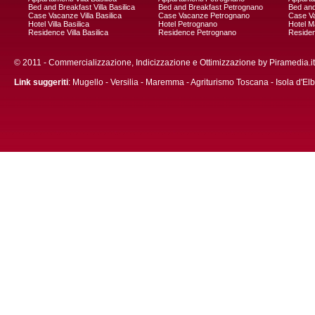
Bed and Breakfast Villa Basilica
Bed and Breakfast Petrognano
Bed and
Case Vacanze Villa Basilica
Case Vacanze Petrognano
Case V
Hotel Villa Basilica
Hotel Petrognano
Hotel M
Residence Villa Basilica
Residence Petrognano
Residen
© 2011 - Commercializzazione,
Indicizzazione
e
Ottimizzazione
by
Piramedia
.
Link suggeriti
:
Mugello
-
Versilia
-
Maremma
-
Agriturismo Toscana
-
Isola d'El